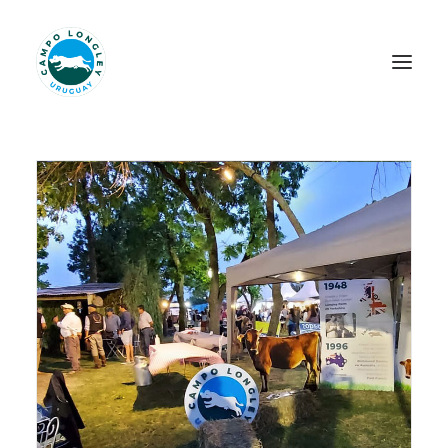
INICIO
NOSOTROS
LONGLEY HERITAGE
PILARES
JERSEY
NOVEDADES
PROYECTOS