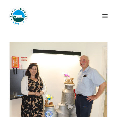
INICIO
NOSOTROS
LONGLEY HERITAGE
PILARES
JERSEY
NOVEDADES
PROYECTOS