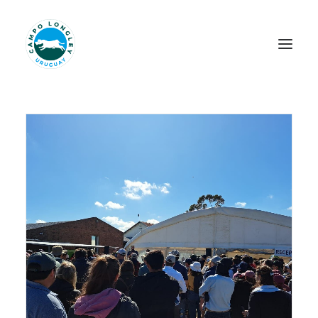
INICIO
NOSOTROS
LONGLEY HERITAGE
PILARES
JERSEY
NOVEDADES
PROYECTOS