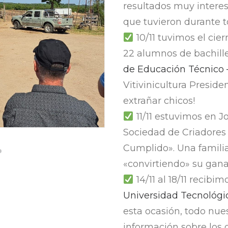
resultados muy intere
que tuvieron durante t
10/11 tuvimos el cier
22 alumnos de bachille
de Educación Técnico –
Vitivinicultura Presid
extrañar chicos!
11/11 estuvimos en J
Sociedad de Criadores
Cumplido». Una famili
«convirtiendo» su gan
14/11 al 18/11 recibi
Universidad Tecnológi
esta ocasión, todo nue
información sobre los 