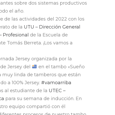
santes sobre dos sistemas productivos
odo el año.
re de las actividades del 2022 con los
rato de la
UTU – Dirección General
 Profesional
de la Escuela de
ente Tomás Berreta. ¡Los vamos a
ornada Jersey organizada por la
 de Jersey del
en el tambo «Sueño
a muy linda de tamberos que están
ado a 100% Jersey.
#vamoarriba
mos al estudiante de la
UTEC –
ca
para su semana de inducción. En
stro equipo compartió con él
diferentes procesos de nuestro tambo.