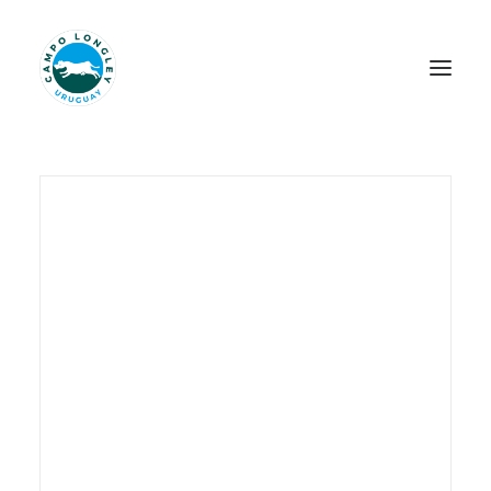
INICIO
NOSOTROS
LONGLEY HERITAGE
PILARES
JERSEY
NOVEDADES
PROYECTOS