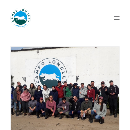
INICIO
NOSOTROS
LONGLEY HERITAGE
PILARES
JERSEY
NOVEDADES
PROYECTOS